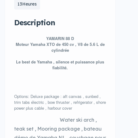
13Heures
Description
YAMARIN 88 D
Moteur Yamaha XTO de 450 cv , V8 de 5.6 L de
cylindrée
Le best de Yamaha , silence et puissance plus
fiabilité.
Options: Deluxe package : aft canvas , sunbed ,
trim tabs électric , bow thruster , refrigerator , shore
power plus cable , harbour cover
Water ski arch ,
teak set , Mooring package , bateau
démo de Yamaha NL , couchage pour