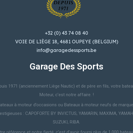
+32 (0) 43 74 08 40
VOIE DE LIÈGE 18, 4681 OUPEYE (BELGIUM)
info@garagedessports.be
Garage Des Sports
uis 1971 (anciennement Liège Nautic) et de père en fils, votre bate
Moteur, c’est notre affaire. !
ateaux à moteur d’occasions ou Bateaux à moteur neufs de marqu
restigieuses : CAPOFORTE BY INVICTUS, YAMARIN, MAXIMA, YAMAH
SUZUKI, RIBA.
re référence et notre fierté, c’est d’avoir fourni plus de 1.000 batea