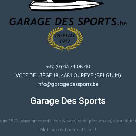
+32 (0) 43 74 08 40
VOIE DE LIÈGE 18, 4681 OUPEYE (BELGIUM)
info@garagedessports.be
Garage Des Sports
uis 1971 (anciennement Liège Nautic) et de père en fils, votre bate
Moteur, c’est notre affaire. !