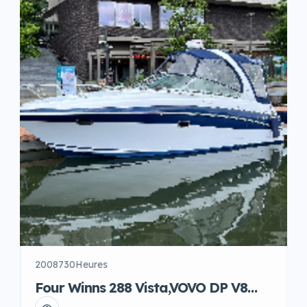
, Propulseur d’étrave , bain de soleil cockpit,taud de
soleil plus kit fermeture arrière,Chauffage air pulsé
Webasto, […]
2008
730Heures
Four Winns 288 Vista,VOVO DP V8
essence , 280 cv