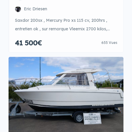
Eric Driesen
Saxdor 200sx , Mercury Pro xs 115 cv, 200hrs ,
entretien ok , sur remorque Vleemix 2700 kilos,
Coussins bain de soleil avant sur soute, sièges cote
41 500€
655 Vues
à cote, tour et bimini, arche de ski ou Wake, Gps et
sondeur instrumentation digitale,echelle de bain ,
radio Fusion, 6 personnes; batreau très perfomant
par gros temps.