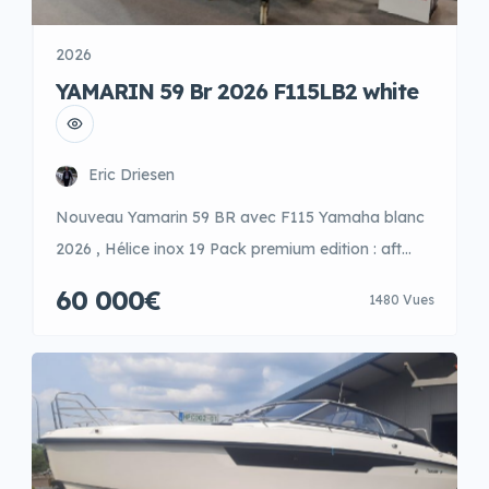
2026
YAMARIN 59 Br 2026 F115LB2 white
Eric Driesen
Nouveau Yamarin 59 BR avec F115 Yamaha blanc
2026 , Hélice inox 19 Pack premium edition : aft
canvas , windshield wiper right and left , table ,
60 000€
1480 Vues
entertainement package , water ski arch Mooring
package Small Sonar transducer GPS Q2 chart
Navionics Q remote control Dispo , en magasin au
prix salon de 53000 […]