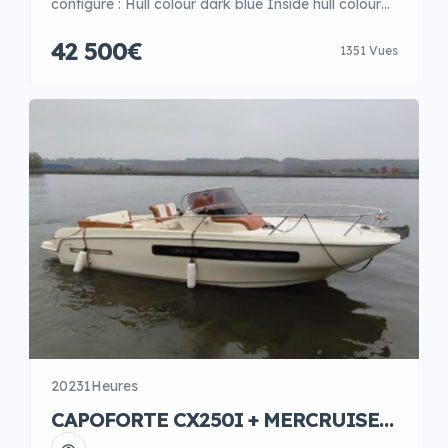
configuré : Hull colour dark blue Inside hull colour
blue Sprayhood carbon family Sprayhood with
42 500€
1351 Vues
orange details Cognac buck quilted Rope naturel /
brown Eclairage Halogene Radio Fusion + HP
300w Waterline orange Deluxe package with brown
finteak Sunbed Stern cushion (same vinyl as
upholstery) Blinding sprayhood Stainless […]
2023
1Heures
CAPOFORTE CX250I + MERCRUISER
4.5i 250 CV B3