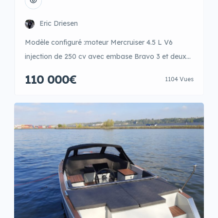
Eric Driesen
Modèle configuré :moteur Mercruiser 4.5 L V6
injection de 250 cv avec embase Bravo 3 et deux
hélices en inox Double Hélices inox Guindeau inox
110 000€
1104 Vues
avec ancre inox Teak sur plage arrière Table de
cockpit amovible en teak WC électrique Evier
cabine Propulseur d’étrave Lumières en cockpit
GARMIN GPSMAP 922XS display 9″ avec
transducteur Bain […]