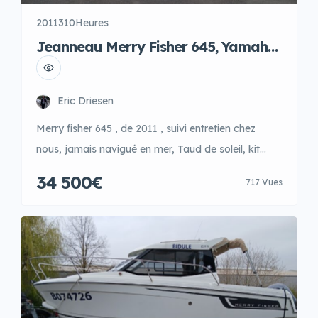
2011
310Heures
Jeanneau Merry Fisher 645, Yamaha
F115, Riba trailer
Eric Driesen
Merry fisher 645 , de 2011 , suivi entretien chez
nous, jamais navigué en mer, Taud de soleil, kit
fermeture arrière et cotés, GPS Raymarine, VHF
34 500€
717 Vues
Raymarine , Table de cockpit, bain de soleil arrière,
panneau de pont ouvrant, toit ouvrant coulissant,
complément couchage double, rideaux intérieur,
extension couchage double dans cockpit,
antifouling, Radio + […]