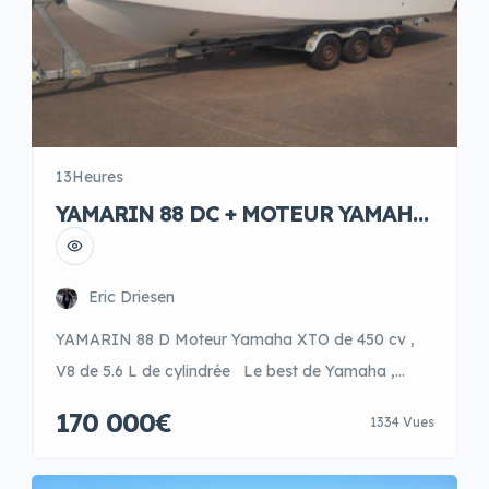
13Heures
YAMARIN 88 DC + MOTEUR YAMAHA
XTO 450 CV,XSA2 white
Eric Driesen
YAMARIN 88 D Moteur Yamaha XTO de 450 cv ,
V8 de 5.6 L de cylindrée Le best de Yamaha ,
silence et puissance plus fiabilité. Options: Deluxe
170 000€
1334 Vues
package : aft canvas , sunbed , trim tabs électric ,
bow thruster , refrigerator , shore power plus cable ,