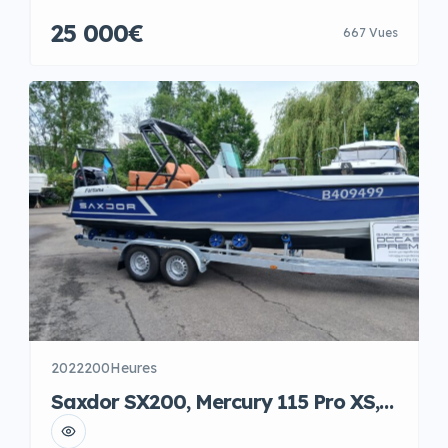
(pas besoin d’immatriculation et pas de C.T. avec
25 000€
667 Vues
:Radio Fusion et 2 HP, réservoir fixe, bain de soleil
avant, Bache complete,compteurs analogique plus
ordinateur de bord. ETAT NEUF, garantie, pret a
partir pour les vacances.
2022
200Heures
Saxdor SX200, Mercury 115 Pro XS,
Vleemix 2700 kilos