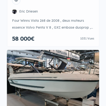
Eric Driesen
Four Winns Vista 268 de 2008 , deux moteurs
essence Volvo Penta V 8 , GXI embase duoprop ,
entretien complet en 2025 Antifouling sera refait en
58 000€
1031 Vues
noir , Cabriolet complet neuf de 2025 , avec TV,
micro ondes deux frigos,Gps Raymarine, verrins
d’embases neufs, Intérieur état neuf , TV , Radio ,
phare chercheur,VHF, […]