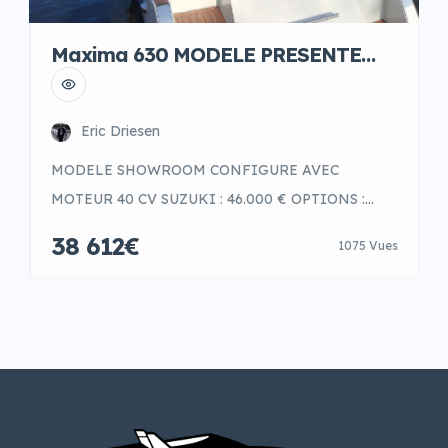
Maxima 630 MODELE PRESENTE
AVEC OPTIONS
Eric Driesen
MODELE SHOWROOM CONFIGURE AVEC
MOTEUR 40 CV SUZUKI : 46.000 € OPTIONS :
COULEUR INTERIEUR GRIS CLAIR FINTEAK
38 612€
1075 Vues
BRUN DELUXE CABRIOLET COMPLET NOIR
AVEC KIT FERMETURE TOTALE BAIN DE SOLEIL
COUSSIN SUPERPOSE PROPULSEUR D’ETRAVE
FRIGO ECHELLE DE BAIN ANTIFOULING 2
BATTERIES TABLE DE COCKPIT TEAK BOITIER
DE COMMANDE, DIRECTION A CABLE, BARRE