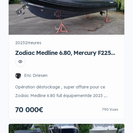
2023
2Heures
Zodiac Medline 6.80, Mercury F225
cv V6 , ACTION DESTOCKAGE 2023 2
hrs
Eric Driesen
Opération déstockage , super affaire pour ce
Zodiac Medline 6.80 full équipementde 2023 ,
configuration spécial orange et noir Bimini et roll
70 000€
790 Vues
bar inox, stapontin, frigo intégré,Radio Fusion 2HP,
kit douchette de pont, revetement sol softteak,
extension plateformes de bain, bain de soleil arrière