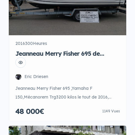
2016
300Heures
Jeanneau Merry Fisher 695 de
2016,Yamaha F150
Eric Driesen
Jeanneau Merry Fisher 695 ,Yamaha F
150,Mécanorem Trg3200 kilos le tout de 2016,
navigation uniquement en eau douce,finition
48 000€
1149 Vues
première 2016, complément couchage double,table
de cockpit, panneau de pont ouvrant, plateforme
de bain lattées Teak, avec:GPS et VHF Raymarine