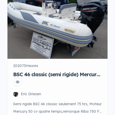
et avant, Guideau électique et ligne de mouillage
plus ancre inox, […]
2020
75Heures
BSC 46 classic (semi rigide) Mercury
F50, Riba 750F
Eric Driesen
Semi rigide BSC 46 classic seulement 75 hrs, Moteur
Mercury 50 cv quatre temps,remorque Riba 750 F