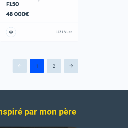
F150
48 000€
1131 Vues
1
2
nspiré par mon père