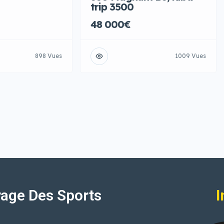
trip 3500
48 000€
898 Vues
1009 Vues
age Des Sports
I