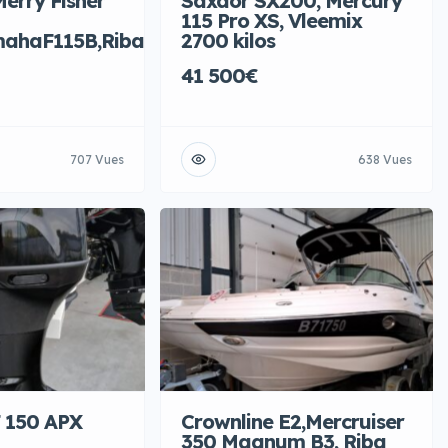
erry Fisher
Saxdor SX200, Mercury
115 Pro XS, Vleemix
mahaF115B,Riba
2700 kilos
41 500€
707 Vues
638 Vues
 150 APX
Crownline E2,Mercruiser
350 Magnum B3, Riba