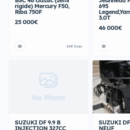
BSC 46 classic (semi
Jeanneau M
rigide) Mercury F50,
695
Riba 750F
Legend,Ya
3.0T
25 000€
46 000€
648 Vues
No Photo
SUZUKI DF
SUZUKI DF 9.9 B
NEUF
INJECTION 327CC